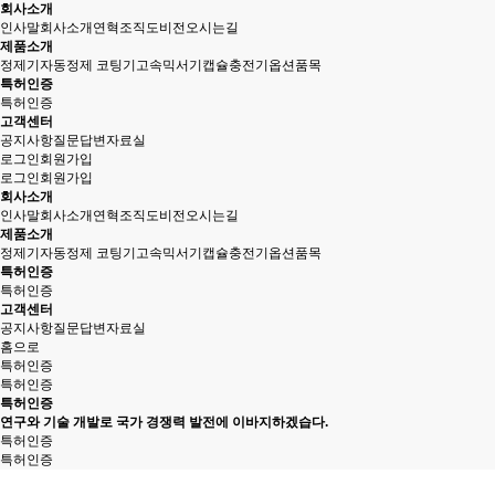
회사소개
인사말
회사소개
연혁
조직도
비전
오시는길
제품소개
정제기
자동정제 코팅기
고속믹서기
캡슐충전기
옵션품목
특허인증
특허인증
고객센터
공지사항
질문답변
자료실
로그인
회원가입
로그인
회원가입
회사소개
인사말
회사소개
연혁
조직도
비전
오시는길
제품소개
정제기
자동정제 코팅기
고속믹서기
캡슐충전기
옵션품목
특허인증
특허인증
고객센터
공지사항
질문답변
자료실
홈으로
특허인증
특허인증
특허인증
연구와 기술 개발로 국가 경쟁력 발전에 이바지하겠습다.
특허인증
특허인증