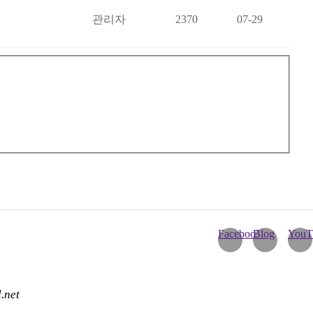
관리자
2370
07-29
Facebook
Blog
You
net