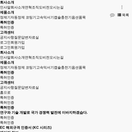
회사소개
인사말
회사소개
연혁
조직도
비전
오시는길
제품소개
목록
정제기
자동정제 코팅기
고속믹서기
캡슐충전기
옵션품목
특허인증
특허인증
고객센터
공지사항
질문답변
자료실
로그인
회원가입
로그인
회원가입
회사소개
인사말
회사소개
연혁
조직도
비전
오시는길
제품소개
정제기
자동정제 코팅기
고속믹서기
캡슐충전기
옵션품목
특허인증
특허인증
고객센터
공지사항
질문답변
자료실
홈으로
특허인증
특허인증
특허인증
연구와 기술 개발로 국가 경쟁력 발전에 이바지하겠습다.
특허인증
특허인증
EC 해외규격 인증서 (KC 시리즈)