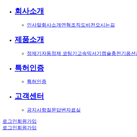
회사소개
인사말
회사소개
연혁
조직도
비전
오시는길
제품소개
정제기
자동정제 코팅기
고속믹서기
캡슐충전기
옵션
특허인증
특허인증
고객센터
공지사항
질문답변
자료실
로그인
회원가입
로그인
회원가입