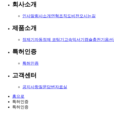
회사소개
인사말
회사소개
연혁
조직도
비전
오시는길
제품소개
정제기
자동정제 코팅기
고속믹서기
캡슐충전기
옵션
특허인증
특허인증
고객센터
공지사항
질문답변
자료실
홈으로
특허인증
특허인증