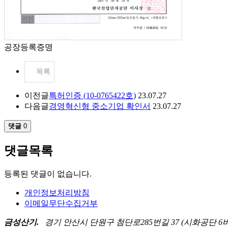
공장등록증명
목록
이전글
특허인증 (10-0765422호)
23.07.27
다음글
경영혁신형 중소기업 확인서
23.07.27
댓글
0
댓글목록
등록된 댓글이 없습니다.
개인정보처리방침
이메일무단수집거부
금성산기.
경기 안산시 단원구 첨단로285번길 37 (시화공단 6바 