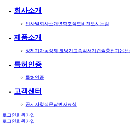
회사소개
인사말
회사소개
연혁
조직도
비전
오시는길
제품소개
정제기
자동정제 코팅기
고속믹서기
캡슐충전기
옵션
특허인증
특허인증
고객센터
공지사항
질문답변
자료실
로그인
회원가입
로그인
회원가입