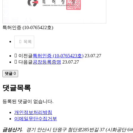
특허인증 (10-0765422호)
목록
이전글
특허인증 (10-0765423호)
23.07.27
다음글
공장등록증명
23.07.27
댓글
0
댓글목록
등록된 댓글이 없습니다.
개인정보처리방침
이메일무단수집거부
금성산기.
경기 안산시 단원구 첨단로285번길 37 (시화공단 6바 