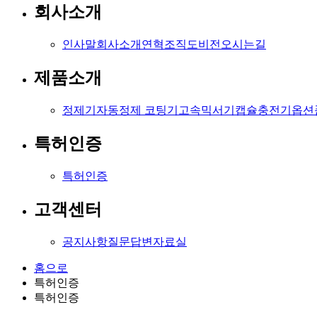
회사소개
인사말
회사소개
연혁
조직도
비전
오시는길
제품소개
정제기
자동정제 코팅기
고속믹서기
캡슐충전기
옵션
특허인증
특허인증
고객센터
공지사항
질문답변
자료실
홈으로
특허인증
특허인증