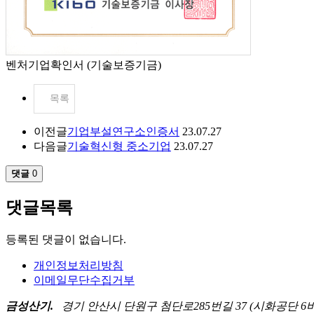
벤처기업확인서 (기술보증기금)
목록
이전글
기업부설연구소인증서
23.07.27
다음글
기술혁신형 중소기업
23.07.27
댓글
0
댓글목록
등록된 댓글이 없습니다.
개인정보처리방침
이메일무단수집거부
금성산기.
경기 안산시 단원구 첨단로285번길 37 (시화공단 6바 