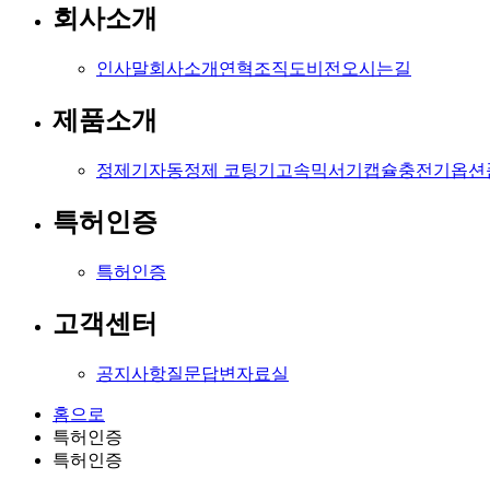
회사소개
인사말
회사소개
연혁
조직도
비전
오시는길
제품소개
정제기
자동정제 코팅기
고속믹서기
캡슐충전기
옵션
특허인증
특허인증
고객센터
공지사항
질문답변
자료실
홈으로
특허인증
특허인증