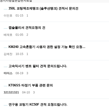
공지사항
질문답변
자료실
350L 코팅액조제탱크 (솔루션탱크) 견적서 문의건
이민호
01-15
1
캡슐폴리셔 견적요청의 건
배재호
01-05
2
KM240 고속혼합기 사용자 권한 설정 기능 확인 요청…
김예찬
10-15
1
고속믹서기 벤트 필터 견적 문의드립니다.
마더스
08-19
3
KT06SS 타정기 부품 관련 문의
321321321
04-10
3
연구용 코팅기 KC50F 견적 요청드립니다.